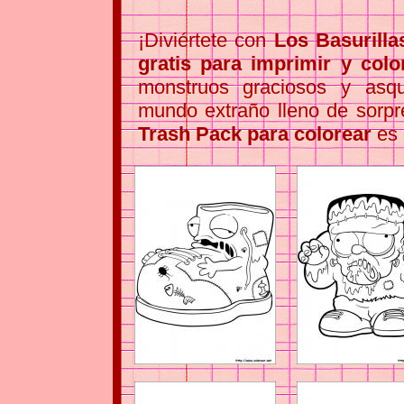
¡Diviértete con
Los Basurilla
gratis para imprimir y colo
monstruos graciosos y asq
mundo extraño lleno de sorp
Trash Pack para colorear
es d