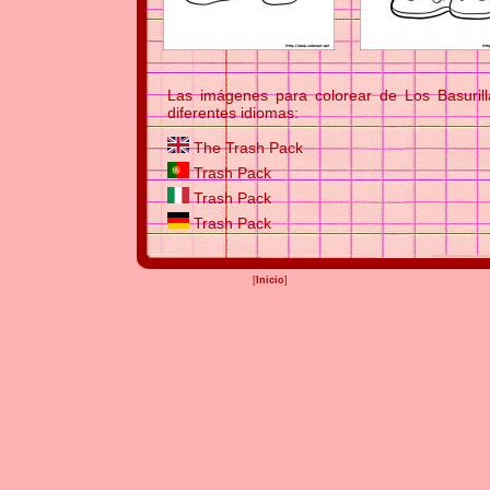
Las imágenes para colorear de Los Basurill
diferentes idiomas:
The Trash Pack
Trash Pack
Trash Pack
Trash Pack
[
Inicio
]