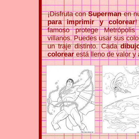
¡Disfruta con
Superman
en n
para imprimir y colorear
!
famoso protege Metrópolis
villanos. Puedes usar sus colo
un traje distinto. Cada
dibuj
colorear
está lleno de valor y 