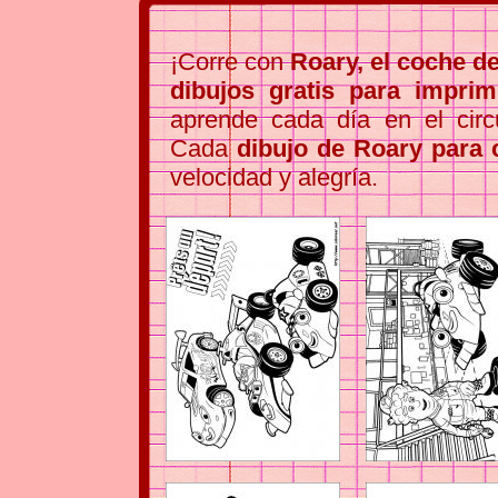
¡Corre con
Roary, el coche d
dibujos gratis para imprim
aprende cada día en el circ
Cada
dibujo de Roary para 
velocidad y alegría.