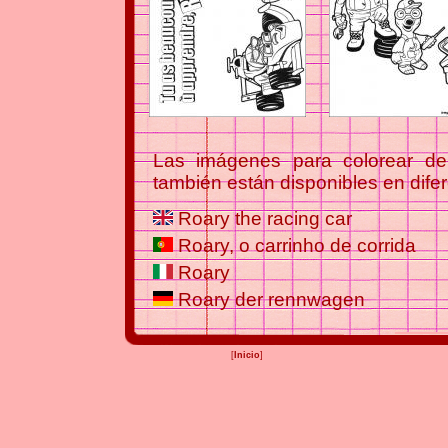
Las imágenes para colorear de 
también están disponibles en dife
Roary the racing car
Roary, o carrinho de corrida
Roary
Roary der rennwagen
[
Inicio
]