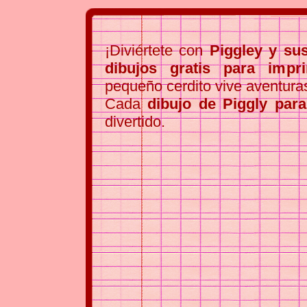
¡Diviértete con
Piggley y su
dibujos gratis para impr
pequeño cerdito vive aventura
Cada
dibujo de Piggly para
divertido.