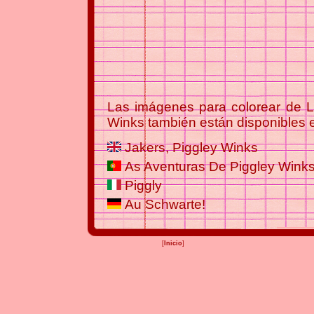
Las imágenes para colorear de L
Winks también están disponibles e
Jakers, Piggley Winks
As Aventuras De Piggley Wink
Piggly
Au Schwarte!
[
Inicio
]