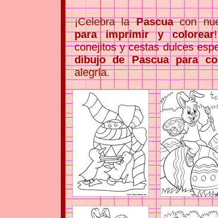
¡Celebra la
Pascua
con nue
para imprimir y colorear
conejitos y cestas dulces esp
dibujo de Pascua para co
alegría.