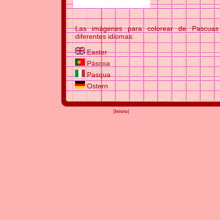
Las imágenes para colorear de Pascuas 
diferentes idiomas:
Easter
Páscoa
Pasqua
Ostern
[
Inicio
]