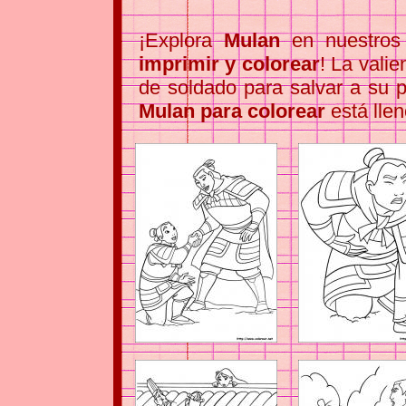
¡Explora
Mulan
en nuestro
imprimir y colorear
! La valie
de soldado para salvar a su
Mulan para colorear
está llen