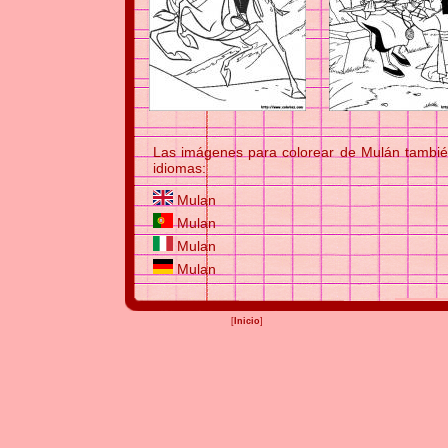
Las imágenes para colorear de Mulán también
idiomas:
Mulan
Mulan
Mulan
Mulan
[
Inicio
]