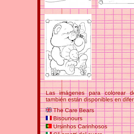
Las imágenes para colorear 
también están disponibles en dife
The Care Bears
Bisounours
Ursinhos Carinhosos