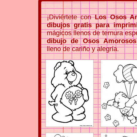
¡Diviértete con
Los Osos A
dibujos gratis para imprim
mágicos llenos de ternura esp
dibujo de Osos Amorosos 
lleno de cariño y alegría.