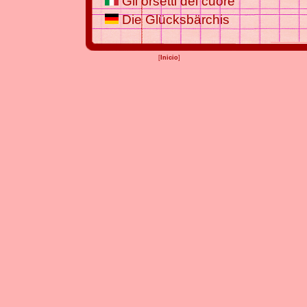
Gli orsetti del cuore
Die Glücksbärchis
[
Inicio
]