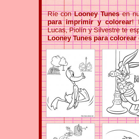
Ríe con
Looney Tunes
en nu
para imprimir y colorear
! 
Lucas, Piolín y Silvestre te 
Looney Tunes para colorear