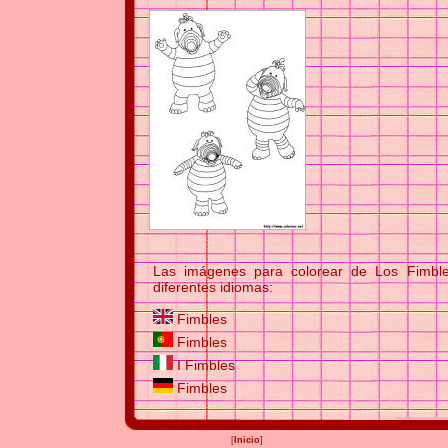
Las imágenes para colorear de Los Fimble
diferentes idiomas:
Fimbles
Fimbles
I Fimbles
Fimbles
[
Inicio
]