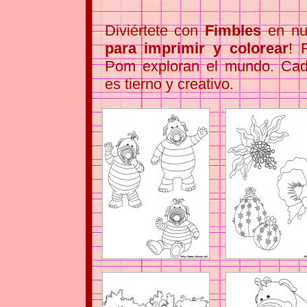
Diviértete con
Fimbles
en nu
para imprimir y colorear
! 
Pom exploran el mundo. Ca
es tierno y creativo.