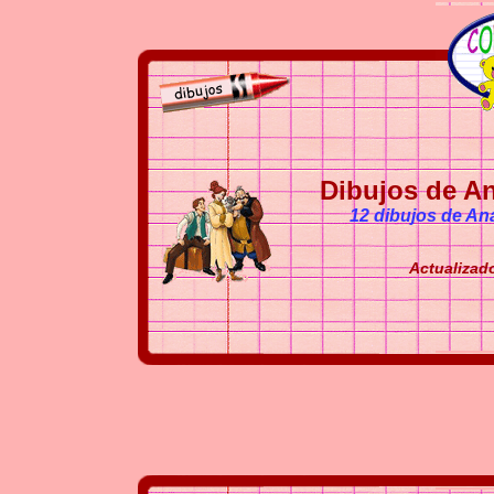
Dibujos de An
12 dibujos de Ana
Actualizado