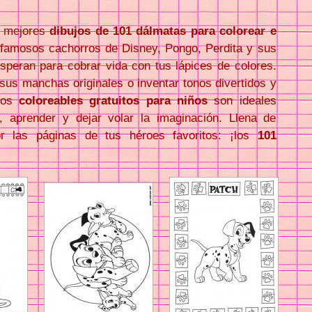
s mejores
dibujos de 101 dálmatas para colorear e
 famosos cachorros de Disney, Pongo, Perdita y sus
speran para cobrar vida con tus lápices de colores.
sus manchas originales o inventar tonos divertidos y
stos
coloreables gratuitos para niños
son ideales
e, aprender y dejar volar la imaginación. Llena de
or las páginas de tus héroes favoritos: ¡los
101