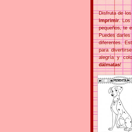
Disfruta de lo
imprimir
. Los
pequeños, te e
Puedes darles 
diferentes. E
para divertirs
alegría y col
dálmatas
!