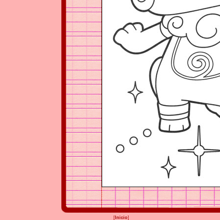
[
Inicio
]