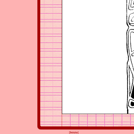
[
Inicio
]