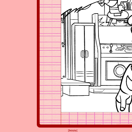
[
Inicio
]