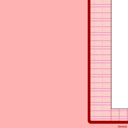
[
Inicio
]