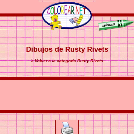
Dibujos de Rusty Rivets
> Volver a la categoría Rusty Rivets