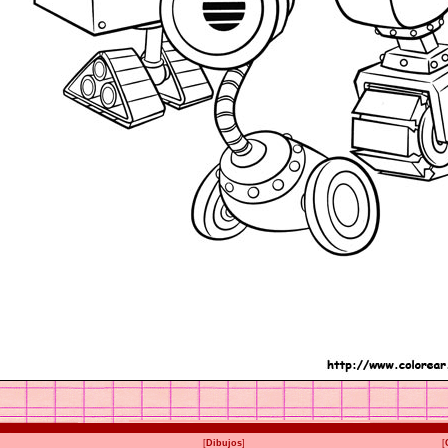
[
Dibujos
]
[