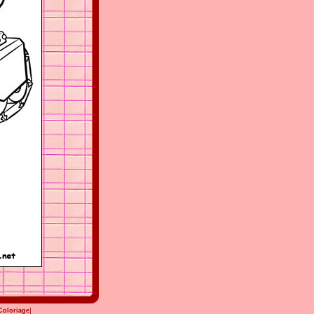
Coloriage
]