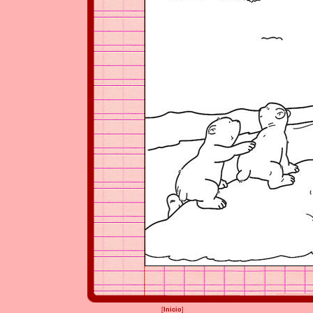
[
Inicio
]