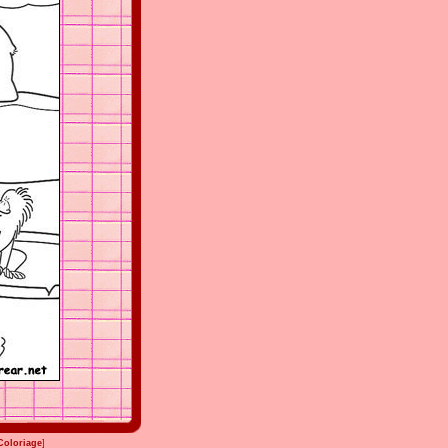
Coloriage
]