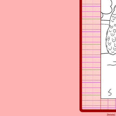
[
Inicio
]