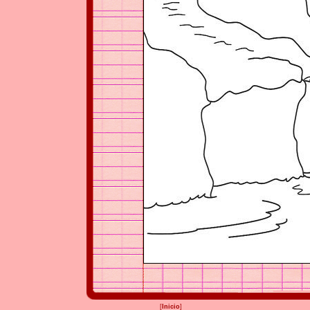
[
Inicio
]