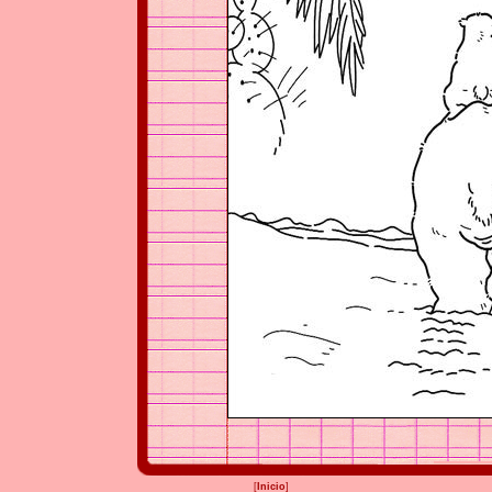
[
Inicio
]