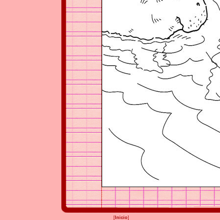
[
Inicio
]