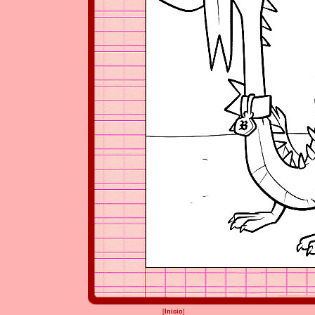
[
Inicio
]