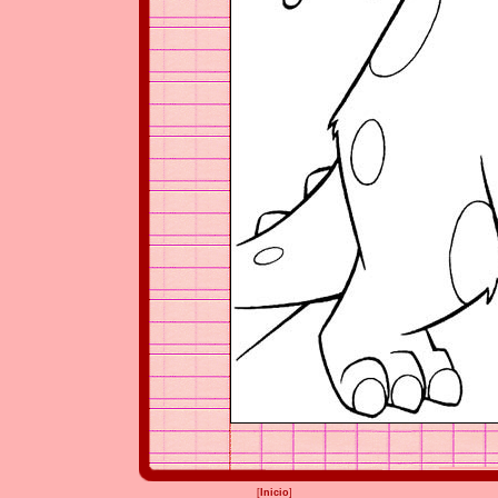
[
Inicio
]