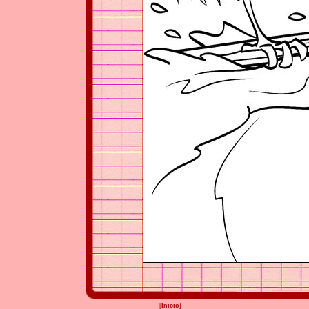
[
Inicio
]