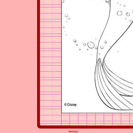
[
Inicio
]