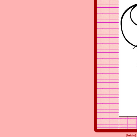
[
Inicio
]