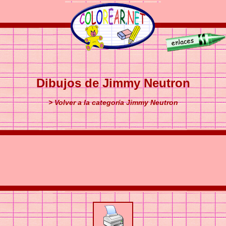
Dibujos de Jimmy Neutron
> Volver a la categoría Jimmy Neutron