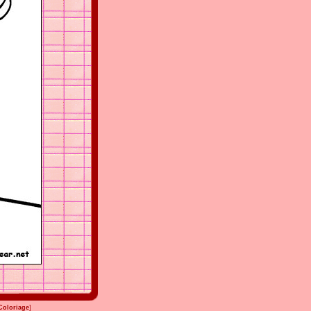
Coloriage
]