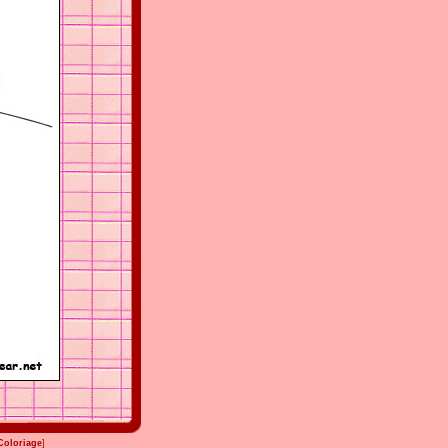
Coloriage
]