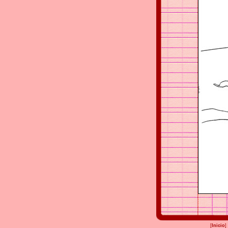
[
Inicio
]