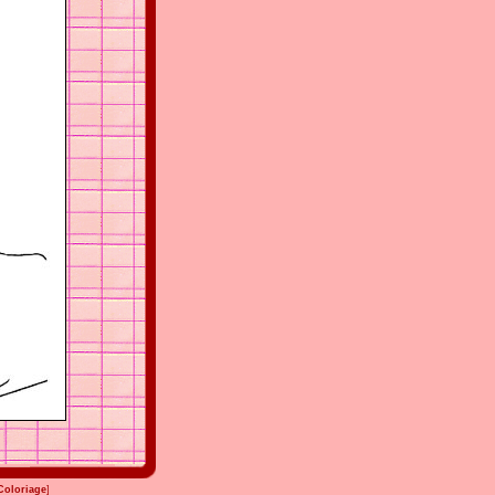
Coloriage
]