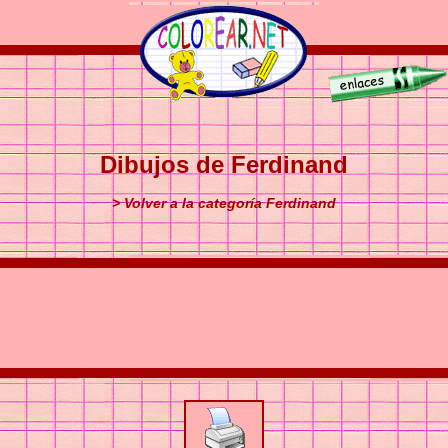
Dibujos de Ferdinand
> Volver a la categoría Ferdinand