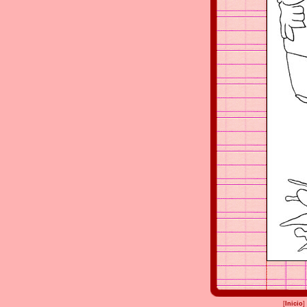
[
Inicio
]