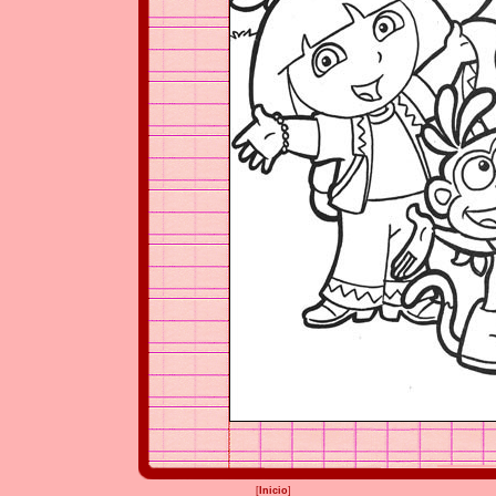
[
Inicio
]