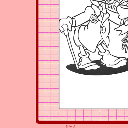
[
Inicio
]