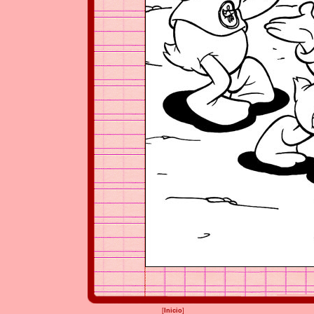
[
Inicio
]