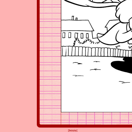
[
Inicio
]