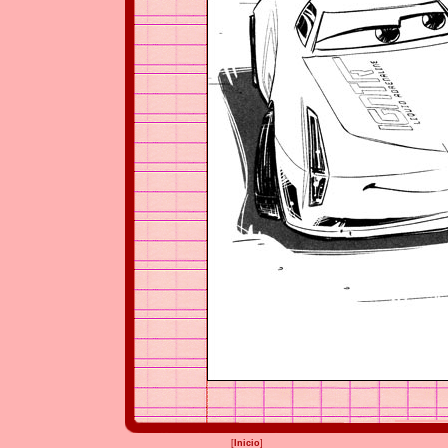
[
Inicio
]