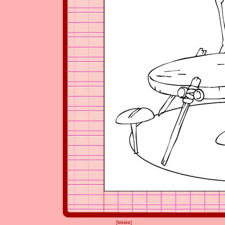
[
Inicio
]