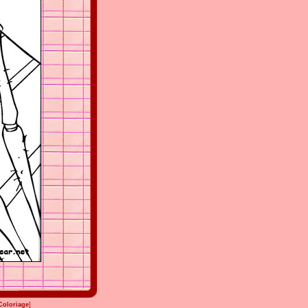
Coloriage
]