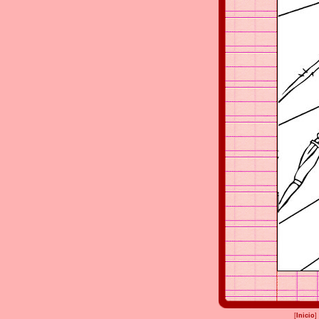
[
Inicio
]