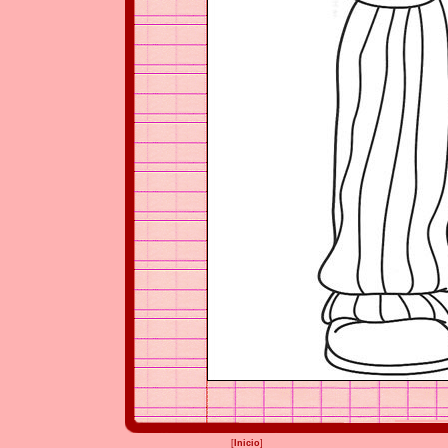
[
Inicio
]